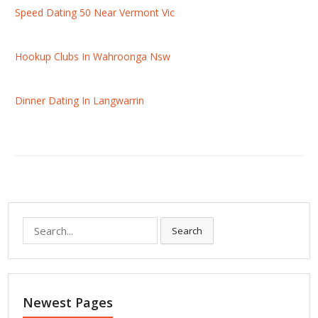
Speed Dating 50 Near Vermont Vic
Hookup Clubs In Wahroonga Nsw
Dinner Dating In Langwarrin
S
Search
e
a
r
c
Newest Pages
h