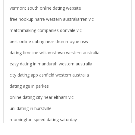
f
o
vermont south online dating website
r
free hookup narre western australiarren vic
:
matchmaking companies donvale vic
best online dating near drummoyne nsw
dating timeline williamstown western australia
easy dating in mandurah western australia
city dating app ashfield western australia
dating age in parkes
online dating city near eltham vic
uni dating in hurstville
mornington speed dating saturday